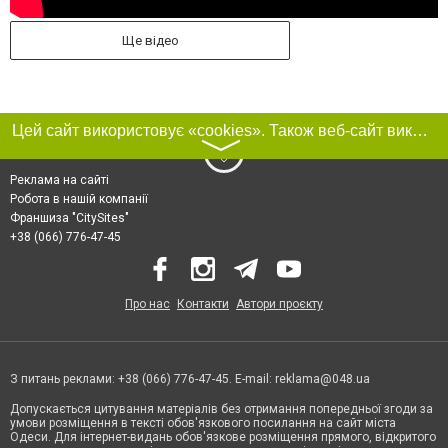
Ще відео
Цей сайт використовує «cookies». Також веб-сайт використовує інтернет-сервіс для збору технічних даних стосовно відвідувачів з метою отримання маркетингової та статистичної інформації. Умови обробки даних відвідувачів сайту див.
〉
Реклама на сайті
Робота в нашій компанії
Франшиза "CitySites"
+38 (066) 776-47-45
Про нас
Контакти
Автори проєкту
З питань реклами: +38 (066) 776-47-45. E-mail:
reklama@048.ua
Допускається цитування матеріалів без отримання попередньої згоди за
умови розміщення в тексті обов'язкового посилання на сайт міста
Одеси. Для інтернет-видань обов'язкове розміщення прямого, відкритого